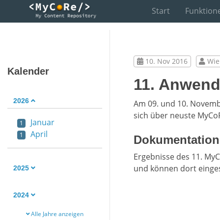
Start
Funktion
10. Nov 2016
Wie
Kalender
11. Anwend
2026
Am 09. und 10. Novemb
sich über neuste MyCo
Januar
1
April
1
Dokumentation
Ergebnisse des 11. My
und können dort einge
2025
2024
Alle Jahre anzeigen