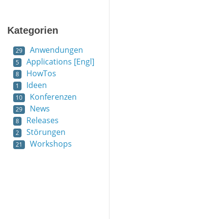
Kategorien
Anwendungen
29
Applications [Engl]
5
HowTos
8
Ideen
1
Konferenzen
10
News
29
Releases
8
Störungen
2
Workshops
21