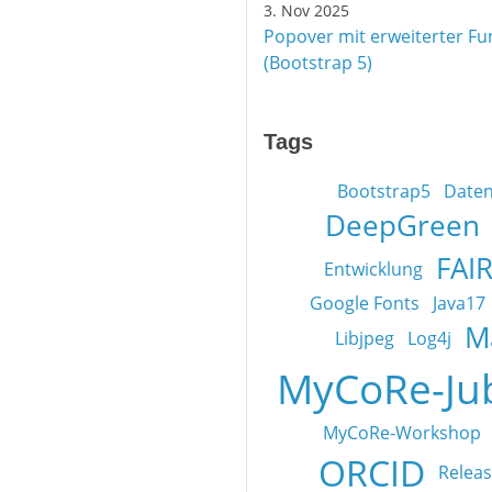
3. Nov 2025
Popover mit erweiterter Fun
(Bootstrap 5)
Tags
Bootstrap5
Date
DeepGreen
FAI
Entwicklung
Google Fonts
Java17
M
Libjpeg
Log4j
MyCoRe-Ju
MyCoRe-Workshop
ORCID
Releas