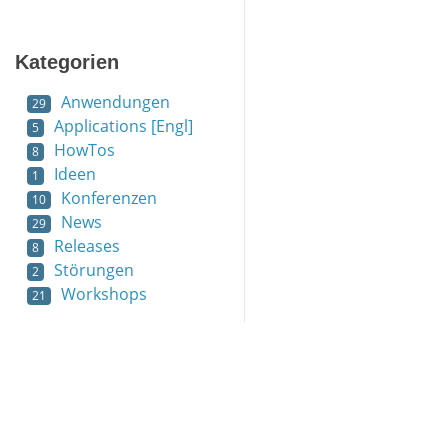
Kategorien
Anwendungen
29
Applications [Engl]
5
HowTos
8
Ideen
1
Konferenzen
10
News
29
Releases
8
Störungen
2
Workshops
21