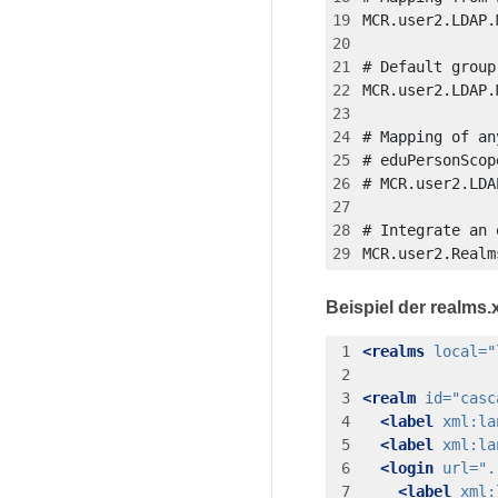
MCR.user2.Realm
Beispiel der realms.
<realms
local=
"
<realm
id=
"casc
<label
xml:la
<label
xml:la
<login
url=
".
<label
xml: