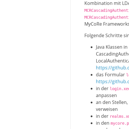
Kombination mit LD
MCRCascadingAuthent
MCRCascadingAuthent
MyCoRe Frameworks. 
Folgende Schritte si
Java Klassen i
CascadingAuthe
LocalAuthentica
https://github
das Formular
l
https://github
in der
login.xe
anpassen
an den Stellen,
verweisen
in der
realms.x
in den
mycore.p