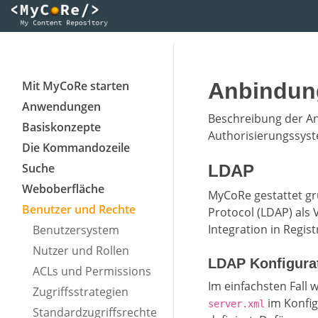
Mit MyCoRe starten
Anbindun
Anwendungen
Beschreibung der An
Basiskonzepte
Authorisierungssys
Die Kommandozeile
Suche
LDAP
Weboberfläche
MyCoRe gestattet gr
Benutzer und Rechte
Protocol (LDAP) als 
Integration in Regis
Benutzersystem
Nutzer und Rollen
LDAP Konfigura
ACLs und Permissions
Im einfachsten Fall 
Zugriffsstrategien
im Konfig
server.xml
Standardzugriffsrechte