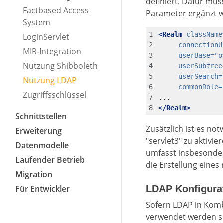
definiert. Dafür mus
Factbased Access
Parameter ergänzt 
System
<Realm
className
LoginServlet
connectionU
MIR-Integration
userBase=
"o
Nutzung Shibboleth
userSubtree
userSearch=
Nutzung LDAP
commonRole=
Zugriffsschlüssel
</Realm>
Schnittstellen
Zusätzlich ist es not
Erweiterung
"servlet3" zu aktivi
Datenmodelle
umfasst insbesonde
Laufender Betrieb
die Erstellung eines
Migration
Für Entwickler
LDAP Konfigurat
Sofern LDAP in Komb
verwendet werden sol