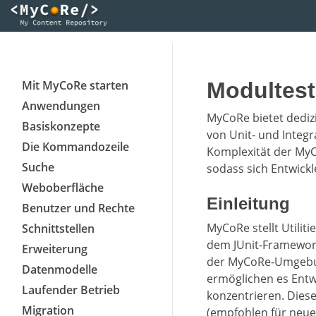
Mit MyCoRe starten
Modultest
Anwendungen
MyCoRe bietet dedizi
Basiskonzepte
von Unit- und Integr
Die Kommandozeile
Komplexität der MyC
Suche
sodass sich Entwickl
Weboberfläche
Einleitung
Benutzer und Rechte
MyCoRe stellt Utiliti
Schnittstellen
dem JUnit-Framewor
Erweiterung
der MyCoRe-Umgebun
Datenmodelle
ermöglichen es Entw
Laufender Betrieb
konzentrieren. Dies
Migration
(empfohlen für neue 