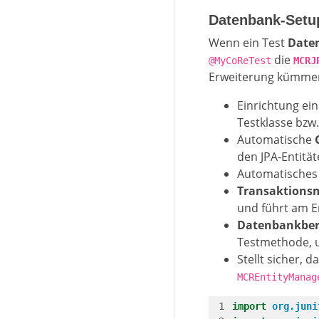
Datenbank-Setu
Wenn ein Test
Daten
die
@MyCoReTest
MCRJ
Erweiterung kümmert
Einrichtung ei
Testklasse bz
Automatische
den JPA-Entität
Automatische
Transaktion
und führt am E
Datenbankber
Testmethode, u
Stellt sicher, d
MCREntityManag
import
org.juni