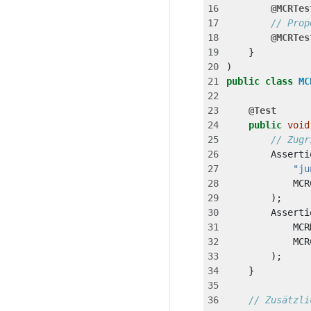
@MCRTes
// Prop
@MCRTes
}
)
public
class
MC
@Test
public
void
// Zugr
Asserti
"ju
MCR
);
Asserti
MCR
MCR
);
}
// Zusätzli