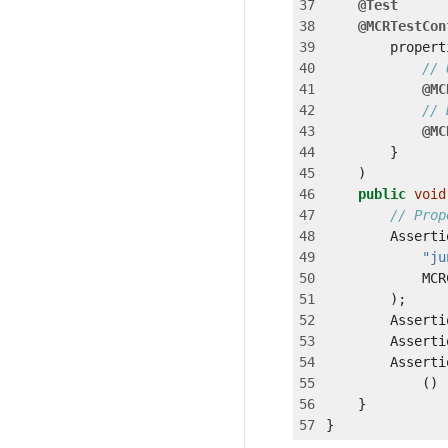
@Test
@MCRTestCon
propert
// 
@MC
// 
@MC
}
)
public
void
// Prop
Asserti
"ju
MCR
);
Asserti
Asserti
Asserti
()
}
}