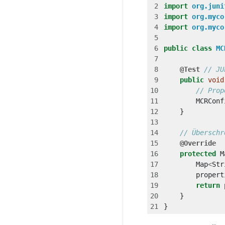
import
org.juni
import
org.myco
import
org.myco
public
class
MC
@Test
// JU
public
void
// Prop
MCRConf
}
// Überschr
@Override
protected
M
Map
<
Str
propert
return
}
}