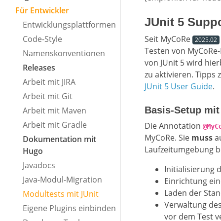
Für Entwickler
JUnit 5 Supp
Entwicklungsplattformen
Code-Style
Seit MyCoRe
2025.02
Testen von MyCoRe-
Namenskonventionen
von JUnit 5 wird hie
Releases
zu aktivieren. Tipps 
Arbeit mit JIRA
JUnit 5 User Guide
.
Arbeit mit Git
Basis-Setup mi
Arbeit mit Maven
Arbeit mit Gradle
Die Annotation
@MyC
MyCoRe. Sie
muss
au
Dokumentation mit
Laufzeitumgebung b
Hugo
Javadocs
Initialisierun
Java-Modul-Migration
Einrichtung ei
Laden der Stan
Modultests mit JUnit
Verwaltung de
Eigene Plugins einbinden
vor dem Test v