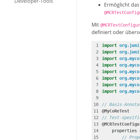
Developer-Tools
Ermöglicht das
@MCRTestConfig
Mit
@MCRTestConfigu
definiert oder über
import
org.juni
import
org.juni
import
org.myco
import
org.myco
import
org.myco
import
org.myco
import
org.myco
import
org.myco
// Basis-Annota
@MyCoReTest
// Test-spezifi
@MCRTestConfigu
properties
// Prop