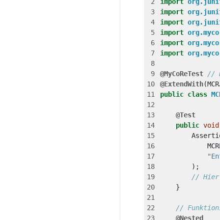
import
org.juni
import
org.juni
import
org.juni
import
org.myco
import
org.myco
import
org.myco
@MyCoReTest
// 
@ExtendWith
(
MCR
public
class
MC
@Test
public
void
Asserti
MCR
"En
);
// Hier
}
// Funktion
@Nested