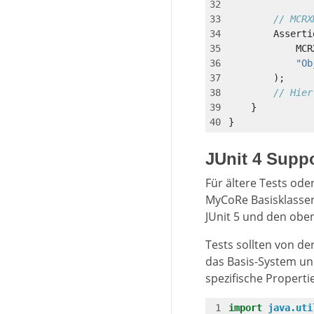
// MCRX
Asserti
MCR
"Ob
);
// Hier
}
}
JUnit 4 Suppo
Für ältere Tests oder
MyCoRe Basisklassen 
JUnit 5 und den obe
Tests sollten von de
das Basis-System un
spezifische Properti
import
java.uti