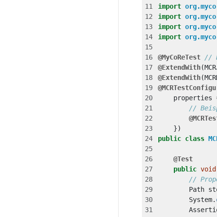
import
org.myco
import
org.myco
import
org.myco
import
org.myco
@MyCoReTest
// 
@ExtendWith
(
MCR
@ExtendWith
(
MCR
@MCRTestConfigu
properties
// Beis
@MCRTes
})
public
class
MC
@Test
public
void
// Prop
Path
st
System
.
Asserti