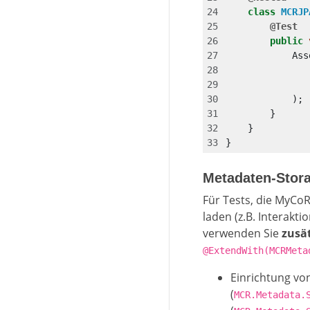
class
MCRJP
@Test
public
Ass
);
}
}
}
Metadaten-Stor
Für Tests, die MyCo
laden (z.B. Interakt
verwenden Sie
zusät
@ExtendWith(MCRMeta
Einrichtung vo
(
MCR.Metadata.