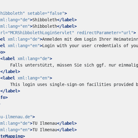
shibboleth"
setable=
"false"
>
xml:lang=
"de"
>
Shibboleth
</label>
xml:lang=
"en"
>
Shibboleth
</label>
url=
"MCRShibbolethLoginServlet"
redirectParameter=
"url"
>
bel
xml:lang=
"de"
>
Anmelden mit dem Login Ihrer Heimatein
bel
xml:lang=
"en"
>
Login with your user credentials of yo
fo>
<label
xml:lang=
"de"
>
</label>
<label
xml:lang=
"en"
>
</label>
nfo>
>
tu-ilmenau.de"
>
xml:lang=
"de"
>
TU Ilmenau
</label>
xml:lang=
"en"
>
TU Ilmenau
</label>
uteMapping>