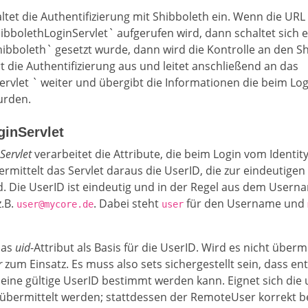
altet die Authentifizierung mit Shibboleth ein. Wenn die URL
bbolethLoginServlet` aufgerufen wird, dann schaltet sich er
ibboleth` gesetzt wurde, dann wird die Kontrolle an den 
 die Authentifizierung aus und leitet anschließend an das
vlet ` weiter und übergibt die Informationen die beim Log
urden.
inServlet
Servlet
verarbeitet die Attribute, die beim Login vom Identit
ermittelt das Servlet daraus die UserID, die zur eindeutig
d. Die UserID ist eindeutig und in der Regel aus dem Usern
z.B.
. Dabei steht
für den Username und
user@mycore.de
user
das
uid
-Attribut als Basis für die UserID. Wird es nicht überm
r
zum Einsatz. Es muss also sets sichergestellt sein, dass e
ne gültige UserID bestimmt werden kann. Eignet sich die u
t übermittelt werden; stattdessen der RemoteUser korrekt be