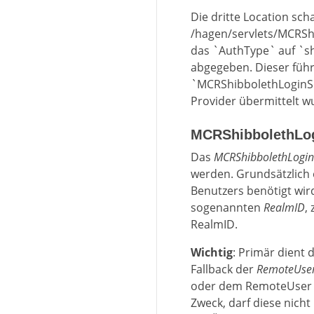
Die dritte Location sch
/hagen/servlets/MCRShi
das `AuthType` auf `sh
abgegeben. Dieser führt
`MCRShibbolethLoginSer
Provider übermittelt w
MCRShibbolethLog
Das
MCRShibbolethLogin
werden. Grundsätzlich 
Benutzers benötigt wir
sogenannten
RealmID
, 
RealmID.
Wichtig
: Primär dient 
Fallback der
RemoteUse
oder dem RemoteUser ei
Zweck, darf diese nich