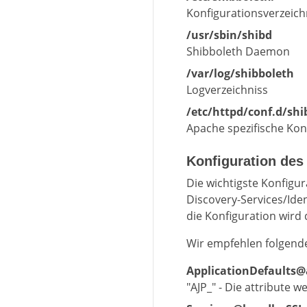
Konfigurationsverzeic
/usr/sbin/shibd
Shibboleth Daemon
/var/log/shibboleth
Logverzeichniss
/etc/httpd/conf.d/shi
Apache spezifische Kon
Konfiguration des
Die wichtigste Konfigur
Discovery-Services/Ide
die Konfiguration wird
Wir empfehlen folgende
ApplicationDefaults@a
"AJP_" - Die attribute w