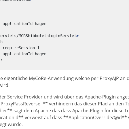
servlets/MCRShibbolethLoginServlet
>
 die eigentliche MyCoRe-Anwendung welche per ProxyAJP an
wird.
t der Service Provider und wird über das Apache-Plugin ang
ProxyPassReverse !** verhindern das dieser Pfad an den T
er** sagt dem Apache das dass Apache-Plugin für diese Lo
licationId** verweist auf dass **ApplicationOverride/@id** 
legt wurde.