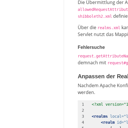
Die Übermittlung der A
allowedRequestAttribut
definie
shibboleth2.xml
Über die
kan
realms.xml
Servlet nutzt das Mappi
Fehlersuche
request.getAttributeNa
demnach mit
request#g
Anpassen der Rea
Nachdem Apache Konfig
werden.
<?xml version="
<realms
local=
"
<realm
id=
"