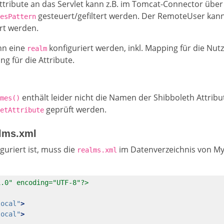
ttribute an das Servlet kann z.B. im Tomcat-Connector über
gesteuert/gefiltert werden. Der RemoteUser kann
esPattern
rt werden.
n eine
konfiguriert werden, inkl. Mapping für die Nutz
realm
ng für die Attribute.
enthält leider nicht die Namen der Shibboleth Attribut
mes()
geprüft werden.
etAttribute
lms.xml
uriert ist, muss die
im Datenverzeichnis von M
realms.xml
1.0" encoding="UTF-8"?>
local"
>
local"
>