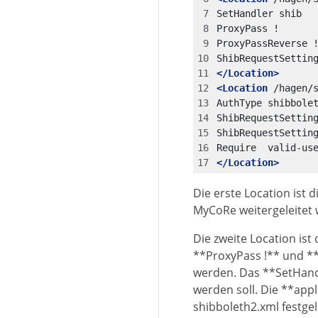
</Location>
<Location
/hagen/
</Location>
Die erste Location ist
MyCoRe weitergeleitet 
Die zweite Location is
**ProxyPass !** und **
werden. Das **SetHandl
werden soll. Die **app
shibboleth2.xml festge