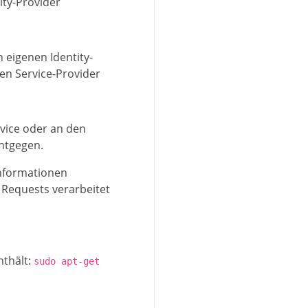
ity-Provider
 eigenen Identity-
en Service-Provider
rvice oder an den
ntgegen.
informationen
n Requests verarbeitet
nthält:
sudo apt-get