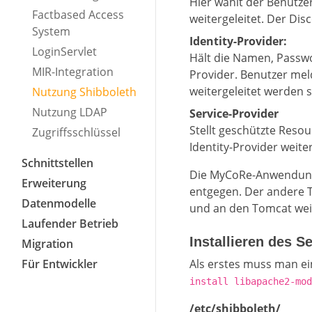
Hier wählt der Benutze
Factbased Access
weitergeleitet. Der Disc
System
Identity-Provider:
LoginServlet
Hält die Namen, Passwor
MIR-Integration
Provider. Benutzer mel
weitergeleitet werden s
Nutzung Shibboleth
Nutzung LDAP
Service-Provider
Stellt geschützte Resou
Zugriffsschlüssel
Identity-Provider weit
Schnittstellen
Die MyCoRe-Anwendung 
Erweiterung
entgegen. Der andere Te
Datenmodelle
und an den Tomcat weit
Laufender Betrieb
Installieren des S
Migration
Für Entwickler
Als erstes muss man ein
install libapache2-mod
/etc/shibboleth/