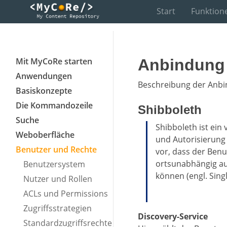
Start
Funktion
Mit MyCoRe starten
Anbindung 
Anwendungen
Beschreibung der Anbin
Basiskonzepte
Die Kommandozeile
Shibboleth
Suche
Shibboleth ist ein
Weboberfläche
und Autorisierung
Benutzer und Rechte
vor, dass der Benu
ortsunabhängig auf
Benutzersystem
können (engl. Sing
Nutzer und Rollen
ACLs und Permissions
Zugriffsstrategien
Discovery-Service
Standardzugriffsrechte