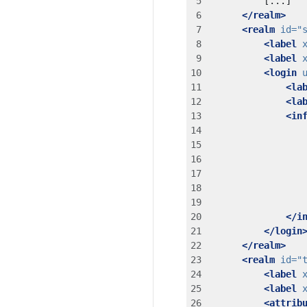
</realm>
<realm
id=
"
<label
<label
<login
<la
<la
<in
</i
</login
</realm>
<realm
id=
"
<label
<label
<attrib