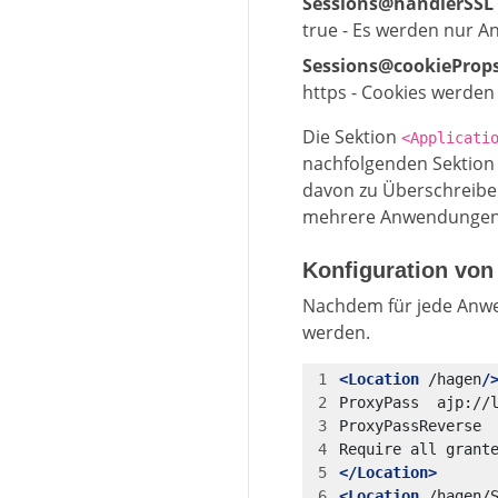
Sessions@handlerSSL
true - Es werden nur A
Sessions@cookieProp
https - Cookies werden
Die Sektion
<Applicati
nachfolgenden Sektio
davon zu Überschreiben
mehrere Anwendungen mi
Konfiguration von
Nachdem für jede Anwen
werden.
<Location
/hagen
/
</Location>
<Location
/hagen/