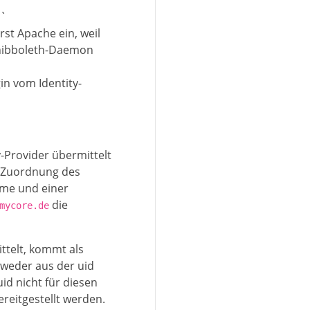
 `
st Apache ein, weil
Shibboleth-Daemon
in vom Identity-
y-Provider übermittelt
en Zuordnung des
ame und einer
die
mycore.de
ittelt, kommt als
ntweder aus der uid
id nicht für diesen
reitgestellt werden.