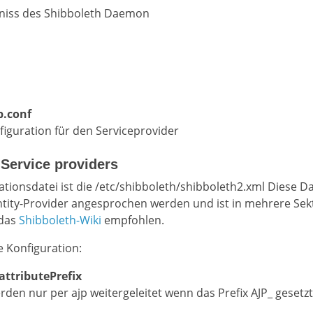
hniss des Shibboleth Daemon
b.conf
figuration für den Serviceprovider
 Service providers
ationsdatei ist die
/etc/shibboleth/shibboleth2.xml
Diese Da
ntity-Provider angesprochen werden und ist in mehrere Sekt
 das
Shibboleth-Wiki
empfohlen.
 Konfiguration:
ttributePrefix
erden nur per ajp weitergeleitet wenn das Prefix AJP_ gesetzt