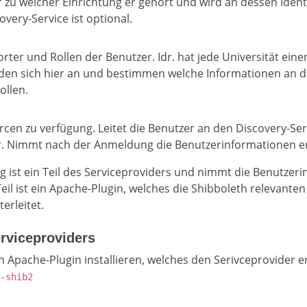
r zu welcher Einrichtung er gehört und wird an dessen Ident
overy-Service ist optional.
ter und Rollen der Benutzer. Idr. hat jede Universität einen
den sich hier an und bestimmen welche Informationen an d
ollen.
rcen zu verfügung. Leitet die Benutzer an den Discovery-Se
er. Nimmt nach der Anmeldung die Benutzerinformationen e
ist ein Teil des Serviceproviders und nimmt die Benutzer
il ist ein Apache-Plugin, welches die Shibboleth relevante
erleitet.
erviceproviders
 Apache-Plugin installieren, welches den Serivceprovider e
-shib2