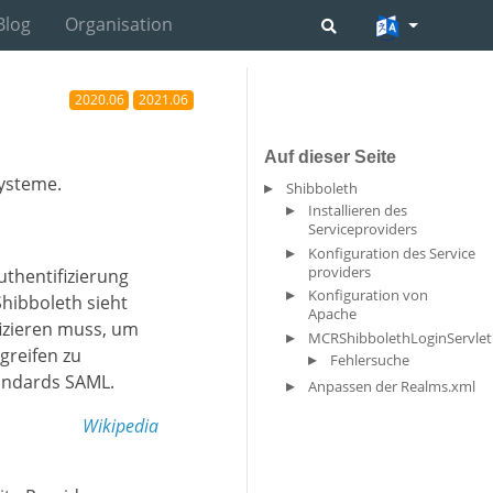
Blog
Organisation
2020.06
2021.06
Auf dieser Seite
ysteme.
Shibboleth
Installieren des
Serviceproviders
Konfiguration des Service
providers
uthentifizierung
Konfiguration von
hibboleth sieht
Apache
fizieren muss, um
MCRShibbolethLoginServlet
greifen zu
Fehlersuche
tandards SAML.
Anpassen der Realms.xml
Wikipedia