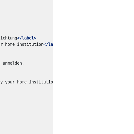
richtung
</label>
ur home institution
</label>