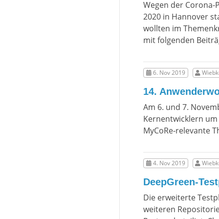
Wegen der Corona-Pan
2020 in Hannover st
wollten im Themenkr
mit folgenden Beiträ
6. Nov 2019
Wiebke
14. Anwenderwo
Am 6. und 7. Novem
Kernentwicklern um
MyCoRe-relevante T
4. Nov 2019
Wiebke
DeepGreen-Test
Die erweiterte Test
weiteren Repositori