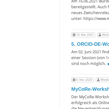
Am 16.06.2021 wurd
bereitgestellt. Auch
neues Zwischenrelea
unter: https://www
10. Mai 2021
Wiebk
5. ORCID-DE-W
Am 02. Juni 2021 fin
einer Session (von 
sind noch möglich.
6. Nov 2020
Wiebke
MyCoRe-Worksh
Der MyCoRe-Workshop
erfolgreich als Onli
die Neuentwicklung