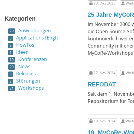
23. Dez 2025
Wieb
25 Jahre MyCoR
Kategorien
Im November 2000 wur
Anwendungen
die Open-Source-Sof
29
Applications [Engl]
kontinuierlich weite
5
HowTos
Community mit ehem
8
Ideen
MyCoRe-Workshops i
1
Konferenzen
10
News
29
Releases
27. Nov 2024
Wieb
8
Störungen
2
REFODAT
Workshops
21
Seit dem 1. Novembe
Repositorium für F
19. Nov 2024
Wieb
19. MyCoRe-Wo