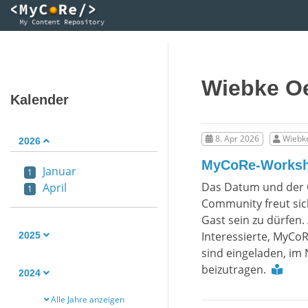
Wiebke Oe
Kalender
8. Apr 2026
Wiebke
2026
MyCoRe-Worksh
Januar
1
Das Datum und der O
April
1
Community freut si
Gast sein zu dürfen
Interessierte, MyCo
2025
sind eingeladen, i
beizutragen.
2024
Alle Jahre anzeigen