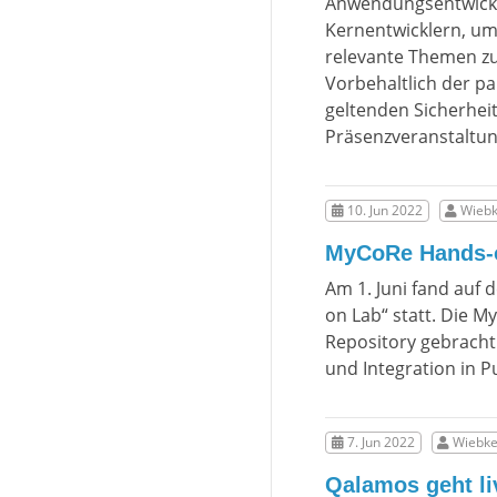
Anwendungsentwickl
Kernentwicklern, u
relevante Themen z
Vorbehaltlich der 
geltenden Sicherhei
Präsenzveranstaltun
10. Jun 2022
Wiebk
MyCoRe Hands-o
Am 1. Juni fand auf 
on Lab“ statt. Die 
Repository gebrach
und Integration in 
7. Jun 2022
Wiebke
Qalamos geht li