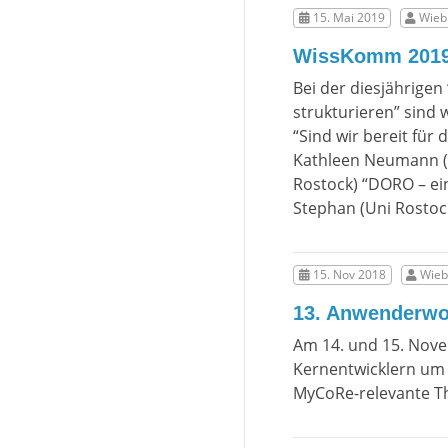
15. Mai 2019
Wiebk
WissKomm 201
Bei der diesjährige
strukturieren” sind 
“Sind wir bereit für
Kathleen Neumann (V
Rostock) “DORO – ei
Stephan (Uni Rostoc
15. Nov 2018
Wieb
13. Anwenderwor
Am 14. und 15. Nov
Kernentwicklern um
MyCoRe-relevante T