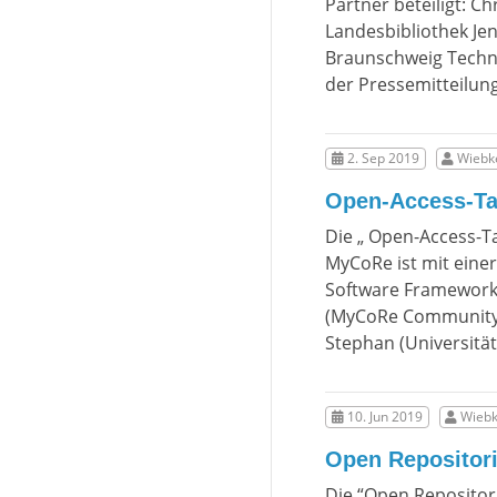
Partner beteiligt: Ch
Landesbibliothek Je
Braunschweig Techni
der Pressemitteilun
2. Sep 2019
Wiebke
Open-Access-Ta
Die „ Open-Access-Ta
MyCoRe ist mit einer
Software Framework M
(MyCoRe Community 
Stephan (Universitä
10. Jun 2019
Wiebk
Open Repositor
Die “Open Repositori